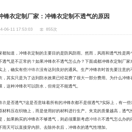
冲锋衣定制厂家：冲锋衣定制不透气的原因
4-06-11 17:53:03
855次
知道，冲锋衣定制的主要目的是防风防雨。然而，风雨和透气性是两个
不透气是不正常的？如果冲锋衣不透气怎么办？下面成都冲锋衣定制厂家
上，确实有些
冲锋衣
没有达到良好的通风。生产冲锋衣时首先要注意的
衣，其实只是为了达到防水效果已经花费了很大一部分费用。为什么冲锋
膜，这种冲锋衣可以防水，但肯定不能透气。
锋衣
是否透气?这是否意味着所有的冲锋衣都不是很透气?实际上，有一
原材料压在织物上，而是使用好的材料进行生产。夹克的质量越高，透气
如果购买的冲锋衣不够透气，则必须重新考虑
冲锋衣
不透气怎么办的
下雨天可以直接穿内胆。去除外衣后，冲锋衣的透气性增加。