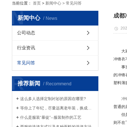
当前位置：
首页
>
新闻中心 >
常见问答
N
成都
新闻中心
News
202
公司动态
行业资讯
大家都
冲锋衣
常见问答
事实
R
的冲锋
推荐新闻
塑料薄
Recommend
这么多人选择定制衬衫的原因在哪里?
冲
普通的
等你上了年纪，尽量远离老年装，换成白衬衫、浅西服和奶奶风衣吧
但是，
什么是服装“暴徒”--服装制作的工艺
则不在
西服的洗涤方式以及各种面料的洗涤方法