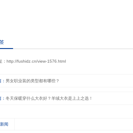
签
址：
http://fushidz.cn/view-1576.html
篇：
男女职业装的类型都有哪些？
篇：
冬天保暖穿什么大衣好？羊绒大衣是上上之选！
关新闻