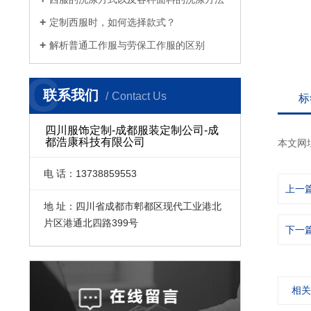
定制西服时，如何选择款式？
解析普通工作服与劳保工作服的区别
C
联系我们
Contact Us
标
四川服饰定制-成都服装定制公司-成
都浩康科技有限公司
本文网
电 话：13738859553
上一
地 址：四川省成都市郫都区现代工业港北
片区港通北四路399号
下一
相