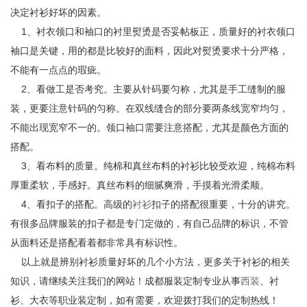
决定衬衫好坏的因素。
1、衬衣领口和袖口的衬里熨烫是否妥帖板正，质量好的衬衣领口
袖口是关键，用的都是比较好的面料，因此对熨烫要求十分严格，
不能有一点点的瑕疵。
2、看做工是否考究。主要从针码要匀称，尤其是手工缝制的服
装，更要注意针码的匀称。在双线缝合的部分要两条线宽窄均匀，
不能出现宽窄不一的。领口袖口需要注意搭配，尤其是颜色方面的
搭配。
3、看布料的质量。纯棉和真丝布料的衬衫比较受欢迎，纯棉布料
厚重柔软，手感好。真丝布料的细腻爽滑，手摸着光滑柔顺。
4、看扣子的搭配。高级的
衬衫
扣子的搭配很重要，十分的讲究。
有很多品牌服装的扣子都是专门定做的，有自己品牌的标识，不管
从面料还是搭配看着都非常具有标识性。
以上就是辨别衬衫质量好坏的几个小方法，更多关于衬衫的相关
知识，请继续关注我们的网站！成都服装定制专业从事
西装
、衬
衫、大衣等职业装定制，如有需要，欢迎拨打我们的定制热线！