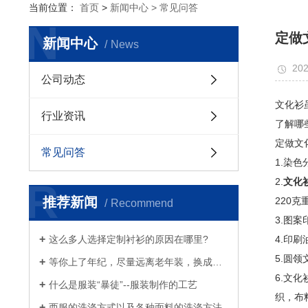
当前位置：
首页
>
新闻中心 >
常见问答
N
定做
新闻中心
News
202
公司动态
文化衫
行业资讯
了解哪
定做文
常见问答
1.染
R
2.
文化
推荐新闻
220
Recommend
3.图
这么多人选择定制衬衫的原因在哪里?
4.印
5.圆
等你上了年纪，尽量远离老年装，换成白衬衫、浅西服和奶奶风衣吧
6.文
什么是服装“暴徒”--服装制作的工艺
织，布
西服的洗涤方式以及各种面料的洗涤方法