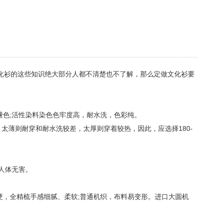
化衫的这些知识绝大部分人都不清楚也不了解，那么定做文化衫要
褪色;活性染料染色色牢度高，耐水洗，色彩纯。
。太薄则耐穿和耐水洗较差，太厚则穿着较热，因此，应选择180-
人体无害。
硬，全精梳手感细腻、柔软;普通机织，布料易变形。进口大圆机