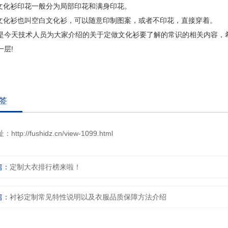
做文化衫印花一般分为局部印花和满身印花。
色文化衫也叫空白文化衫，可以随意印制图案，或者不印花，直接穿着。
是今天技术人员为大家介绍的关于定做文化衫要了解的常识的相关内容，
一层!
签
址：
http://fushidz.cn/view-1099.html
篇：
定制大衣排行榜来啦！
篇：
衬衫定制常见特性说明以及衣服品质保障方法介绍