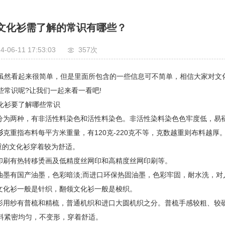
文化衫需了解的常识有哪些？
4-06-11 17:53:03
357次
虽然看起来很简单，但是里面所包含的一些信息可不简单，相信大家对文
些常识呢?让我们一起来看一看吧!
化衫要了解哪些常识
色分为两种，有非活性料染色和活性料染色。非活性染料染色色牢度低，易
衫
克重指布料每平方米重量，有120克-220克不等，克数越重则布料越厚
克重的文化衫穿着较为舒适。
案印刷有热转移烫画及低精度丝网印和高精度丝网印刷等。
刷油墨有国产油墨，色彩暗淡;而进口环保热固油墨，色彩牢固，耐水洗，对
领文化衫一般是针织，翻领文化衫一般是梭织。
化衫用纱有普梳和精梳，普通机织和进口大圆机织之分。普梳手感较粗、较
料紧密均匀，不变形，穿着舒适。