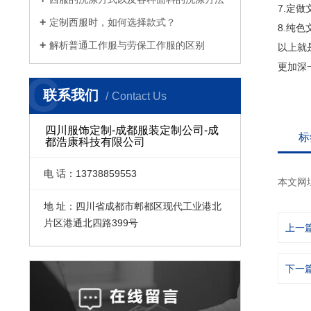
7.定
定制西服时，如何选择款式？
8.纯
解析普通工作服与劳保工作服的区别
以上就
更加深
C
联系我们
Contact Us
四川服饰定制-成都服装定制公司-成
标
都浩康科技有限公司
电 话：13738859553
本文网
地 址：四川省成都市郫都区现代工业港北
片区港通北四路399号
上一
下一