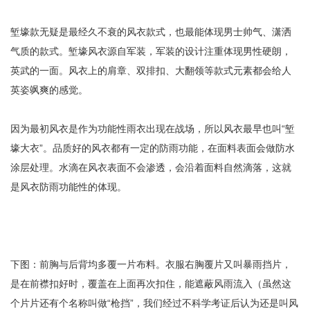
堑壕款无疑是最经久不衰的风衣款式，也最能体现男士帅气、潇洒
气质的款式。堑壕风衣源自军装，军装的设计注重体现男性硬朗，
英武的一面。风衣上的肩章、双排扣、大翻领等款式元素都会给人
英姿飒爽的感觉。
因为最初风衣是作为功能性雨衣出现在战场，所以风衣最早也叫“堑
壕大衣”。品质好的风衣都有一定的防雨功能，在面料表面会做防水
涂层处理。水滴在风衣表面不会渗透，会沿着面料自然滴落，这就
是风衣防雨功能性的体现。
下图：前胸与后背均多覆一片布料。衣服右胸覆片又叫暴雨挡片，
是在前襟扣好时，覆盖在上面再次扣住，能遮蔽风雨流入（虽然这
个片片还有个名称叫做“枪挡”，我们经过不科学考证后认为还是叫风