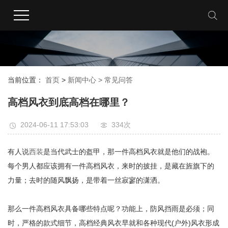
当前位置：
首页
>
新闻中心 >
常见问答
高档风衣到底高档在哪里？
2024-06-11 17:53:03
334次
有人说
西装
是当代武士的盔甲，那一件高档风衣就是他们的战袍。
每个男人都应该拥有一件高档风衣，来时的披挂，是藏在旌旗下的
力量；去时的随风飘扬，是带着一丝寂寥的潇洒。
那么一件高档风衣具备哪些特点呢？功能上，防风挡雨是必须；同
时，严格的款式细节，高档经典风衣早就和各种现代(户外)风衣形成