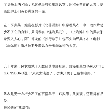
了身份上的区隔；尤其是经典堑壕款风衣，用准军事化的元素，刻
画出绅士们英姿飒爽的一面。
左：亨弗莱．鲍嘉在影片《北非谍影》中穿着风衣；中：动作片总
少不了它的身影，周润发在《谍海风云》、《上海滩》中的风衣形
象深入人心，阿兰德龙的《独行杀手》也不失为经典；右：电影
《华尔街》道格拉斯身着风衣步出华尔街的大厦。
几十年来，风衣成就了无数经典电影形象。难怪影星CHARLOTTE
GAINSBURG说：“风衣太浪漫了，仿佛只属于巴黎和电影。”
风衣是男士衣柜少不了的百搭单品，它实用，又美观，还显得有品
位。
最经典的“堑壕”款