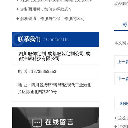
动品牌
定制西服时，如何选择款式？
解析普通工作服与劳保工作服的区别
标
C
联系我们
Contact Us
本文网
四川服饰定制-成都服装定制公司-成
都浩康科技有限公司
上一
电 话：13738859553
下一
地 址：四川省成都市郫都区现代工业港北
片区港通北四路399号
相
这么
冲锋