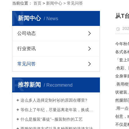
当前位置：
首页
>
新闻中心 >
常见问答
N
从T
新闻中心
News
202
公司动态
今年秋
行业资讯
各式各
「套上
常见问答
.色彩
R
全身掌
推荐新闻
.善用
Recommend
状裙装
这么多人选择定制衬衫的原因在哪里?
然腿部
.用一
等你上了年纪，尽量远离老年装，换成白衬衫、浅西服和奶奶风衣吧
创意，
什么是服装“暴徒”--服装制作的工艺
不仅是
西服的洗涤方式以及各种面料的洗涤方法