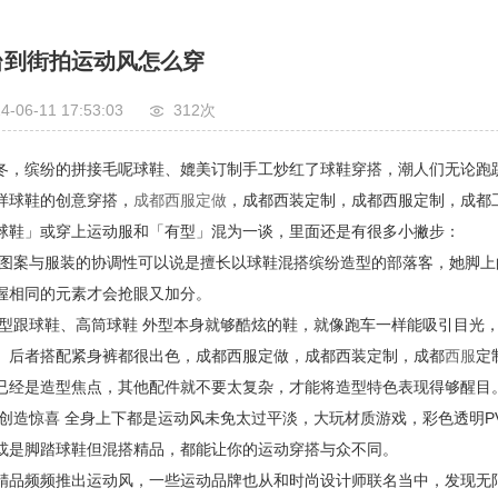
台到街拍运动风怎么穿
4-06-11 17:53:03
312次
冬，缤纷的拼接毛呢球鞋、媲美订制手工炒红了球鞋穿搭，潮人们无论跑
样球鞋的创意穿搭，
成都西服定做
，成都西装定制，成都西服定制，成都
球鞋」或穿上运动服和「有型」混为一谈，里面还是有很多小撇步：
、图案与服装的协调性可以说是擅长以球鞋混搭缤纷造型的部落客，她脚
握相同的元素才会抢眼又加分。
楔型跟球鞋、高筒球鞋 外型本身就够酷炫的鞋，就像跑车一样能吸引目光
、后者搭配紧身裤都很出色，成都西服定做，成都西装定制，成都
西服
定
已经是造型焦点，其他配件就不要太复杂，才能将造型特色表现得够醒目
点创造惊喜 全身上下都是运动风未免太过平淡，大玩材质游戏，彩色透明
或是脚踏球鞋但混搭精品，都能让你的运动穿搭与众不同。
精品频频推出运动风，一些运动品牌也从和时尚设计师联名当中，发现无