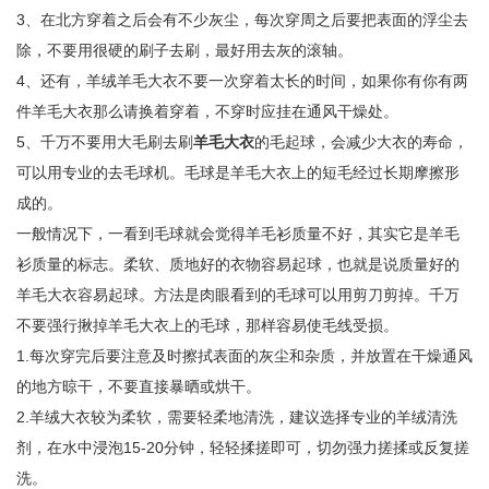
3、在北方穿着之后会有不少灰尘，每次穿周之后要把表面的浮尘去
除，不要用很硬的刷子去刷，最好用去灰的滚轴。
4、还有，羊绒羊毛大衣不要一次穿着太长的时间，如果你有你有两
件羊毛大衣那么请换着穿着，不穿时应挂在通风干燥处。
5、千万不要用大毛刷去刷
羊毛大衣
的毛起球，会减少大衣的寿命，
可以用专业的去毛球机。毛球是羊毛大衣上的短毛经过长期摩擦形
成的。
一般情况下，一看到毛球就会觉得羊毛衫质量不好，其实它是羊毛
衫质量的标志。柔软、质地好的衣物容易起球，也就是说质量好的
羊毛大衣容易起球。方法是肉眼看到的毛球可以用剪刀剪掉。千万
不要强行揪掉羊毛大衣上的毛球，那样容易使毛线受损。
1.每次穿完后要注意及时擦拭表面的灰尘和杂质，并放置在干燥通风
的地方晾干，不要直接暴晒或烘干。
2.羊绒大衣较为柔软，需要轻柔地清洗，建议选择专业的羊绒清洗
剂，在水中浸泡15-20分钟，轻轻揉搓即可，切勿强力搓揉或反复搓
洗。