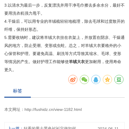
3.以清水为最后一步，反复漂洗并用干净毛巾擦去多余水分，最好不
要用洗衣机强力甩干。
4.干燥后，可以用专业的羊绒梳轻轻地梳理，除去毛球和过度散开的
纤维，保持好形态。
5.需要收纳时，建议将羊绒大衣挂在衣架上，并放置在阴凉、干燥通
风的地方，防止受潮、变形或虫蛀。总之，对羊绒大衣要格外的小
心保管和护理。要避免高温、刷洗等方式导致其缩水、毛球、变形
等情况的产生。做好护理工作能够使
羊绒大衣
更加耐用，使用寿命
更久。
标签
本文网址：
http://fushidz.cn/view-1182.html
上一篇：
好看的男士黑色衬衫定做如何搭配
2024-06-11