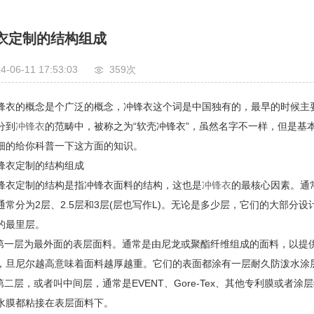
衣定制的结构组成
4-06-11 17:53:03
359次
的概念是个广泛的概念，冲锋衣这个词是中国独有的，最早的时候主要用
分到
冲锋衣
的范畴中，被称之为“软壳冲锋衣”，虽然名字不一样，但是基
细的给你科普一下这方面的知识。
衣定制的结构组成
定制的结构是指冲锋衣面料的结构，这也是
冲锋衣
的最核心因素。通
通常分为2层、2.5层和3层(层也写作L)。无论是多少层，它们的大部
的最里层。
一层为最外面的表层面料。通常是由尼龙或聚酯纤维组成的面料，以提供
，旦尼尔越高意味着面料越厚越重。它们的表面都涂有一层耐久防泼水涂层
二层，或者叫中间层，通常是EVENT、Gore-Tex、其他专利膜或者
水膜都粘接在表层面料下。