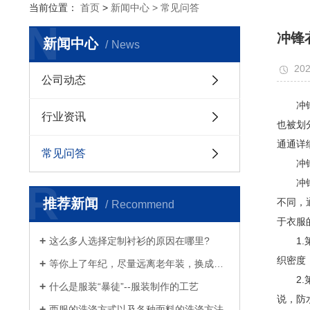
当前位置：
首页
>
新闻中心 >
常见问答
N
冲锋
新闻中心
News
202
公司动态
冲锋衣
行业资讯
也被划
通通详
常见问答
冲锋
R
冲锋衣
推荐新闻
不同，
Recommend
于衣服
这么多人选择定制衬衫的原因在哪里?
1.第
织密度
等你上了年纪，尽量远离老年装，换成白衬衫、浅西服和奶奶风衣吧
2.第
什么是服装“暴徒”--服装制作的工艺
说，防
西服的洗涤方式以及各种面料的洗涤方法