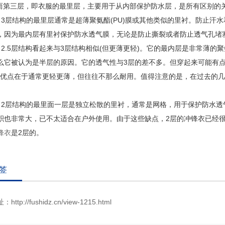
第三层，即衣服的最里层，主要用于从内部保护防水层，是所有区别的
层结构的最里层通常是超薄聚氨酯(PU)膜或其他类似的里衬。防止汗
，因为最内层有里衬保护防水透气膜，无论是防止撕裂或者防止透气孔堵塞
.5层结构看起来与3层结构相似(但更薄更轻)。它的最内层是非常薄的聚
么它被认为是半层的原因。它的透气性与3层的差不多。但穿起来可能有点
层的优点在于通常更轻更薄，但往往不那么耐用。值得注意的是，在过去的几
。
层结构的最里面一层是独立松散的里衬，通常是网格，用于保护防水透
积也非常大，已不太适合在户外使用。由于这些缺点，2层的冲锋衣已经很
锋衣
是2层的。
签
址：
http://fushidz.cn/view-1215.html