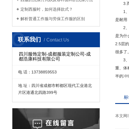
3.而
定制西服时，如何选择款式？
1、3
解析普通工作服与劳保工作服的区别
是耐用
2、2
C
是为什
联系我们
Contact Us
2.5
很多了
四川服饰定制-成都服装定制公司-成
都浩康科技有限公司
3、2
重、体
电 话：13738859553
半的
冲
地 址：四川省成都市郫都区现代工业港北
片区港通北四路399号
标
本文网