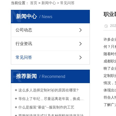
当前位置：
首页
>
新闻中心 >
常见问答
N
职业
新闻中心
News
202
公司动态
许多企
行业资讯
何？只
随着时
常见问答
成都职
R
映了企
推荐新闻
定制职
Recommend
情况，
这么多人选择定制衬衫的原因在哪里?
体现出
符合人
等你上了年纪，尽量远离老年装，换成白衬衫、浅西服和奶奶风衣吧
了解广
什么是服装“暴徒”--服装制作的工艺
西服的洗涤方式以及各种面料的洗涤方法