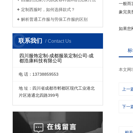
一般而
定制西服时，如何选择款式？
象完美
解析普通工作服与劳保工作服的区别
如果您
C
联系我们
Contact Us
标
四川服饰定制-成都服装定制公司-成
都浩康科技有限公司
本文网
电 话：13738859553
地 址：四川省成都市郫都区现代工业港北
上一
片区港通北四路399号
下一
相