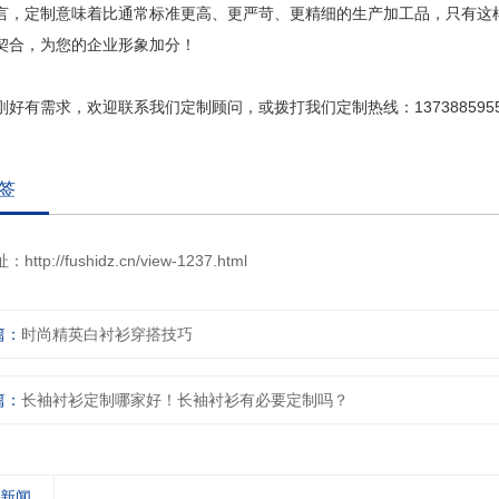
言，定制意味着比通常标准更高、更严苛、更精细的生产加工品，只有这
契合，为您的企业形象加分！
刚好有需求，欢迎联系我们定制顾问，或拨打我们定制热线：137388595
签
址：
http://fushidz.cn/view-1237.html
篇：
时尚精英白衬衫穿搭技巧
篇：
长袖衬衫定制哪家好！长袖衬衫有必要定制吗？
关新闻