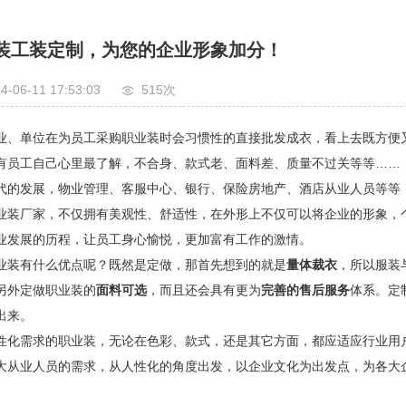
装工装定制，为您的企业形象加分！
4-06-11 17:53:03
515次
业、单位在为员工采购职业装时会习惯性的直接批发成衣，看上去既方便
有员工自己心里最了解，不合身、款式老、面料差、质量不过关等等……
代的发展，物业管理、客服中心、银行、保险房地产、酒店从业人员等等
业装厂家，不仅拥有美观性、舒适性，在外形上不仅可以将企业的形象，
业发展的历程，让员工身心愉悦，更加富有工作的激情。
业装有什么优点呢？既然是定做，那首先想到的就是
量体裁衣
，所以服装
另外定做职业装的
面料可选
，而且还会具有更为
完善的售后服务
体系。定
出来。
性化需求的职业装，无论在色彩、款式，还是其它方面，都应适应行业用
大从业人员的需求，从人性化的角度出发，以企业文化为出发点，为各大