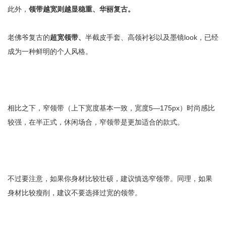
此外，
领带越宽则越显稳重、华丽复古。
老佛爷复古的
超宽领带、
半截皮手套、高领衬衫以及墨镜look，已经
成为一种鲜明的个人风格。
相比之下，窄领带（上下宽度基本一致，宽度5—175px）时尚感比
较强，在半正式，休闲场合，窄领带是更加适合的款式。
不过要注意，如果你身材比较壮硕，建议慎选窄领带。同理，如果
身材比较瘦削，建议不要选择过宽的领带。