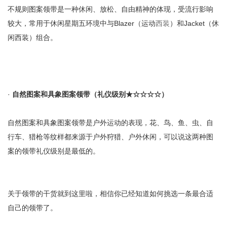
不规则图案领带是一种休闲、放松、自由精神的体现，受流行影响
较大，常用于休闲星期五环境中与Blazer（运动
西装
）和Jacket（休
闲西装）组合。
·
自然图案和具象图案领带（礼仪级别
★
☆☆☆
☆
）
自然图案和具象图案领带是户外运动的表现，花、鸟、鱼、虫、自
行车、猎枪等纹样都来源于户外狩猎、户外休闲，可以说这两种图
案的领带礼仪级别是最低的。
关于领带的干货就到这里啦，相信你已经知道如何挑选一条最合适
自己的领带了。