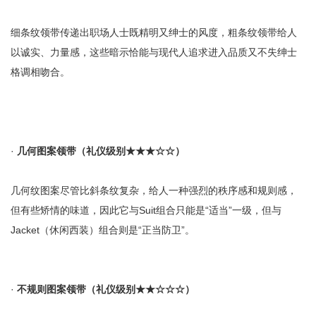
细条纹领带传递出职场人士既精明又绅士的风度，粗条纹领带给人
以诚实、力量感，这些暗示恰能与现代人追求进入品质又不失绅士
格调相吻合。
·
几何图案领带（礼仪级别
★★★
☆
☆
）
几何纹图案尽管比斜条纹复杂，给人一种强烈的秩序感和规则感，
但有些矫情的味道，因此它与Suit组合只能是“适当”一级，但与
Jacket（休闲西装）组合则是“正当防卫”。
·
不规则图案领带（礼仪级别
★
★
☆☆
☆
）