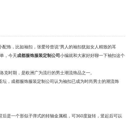
配饰，比如袖扣，张爱玲曾说“男人的袖扣犹如女人精致的耳
单，今天
成都服饰服装定制公司
小编就和大家好好聊一下袖扣这个
期到巴洛克时期，是欧洲广为流行的男士潮流饰品之一。
坛，成都服饰服装定制公司认为袖扣已成为时尚男士的潮流饰
是一个形似子弹式的转轴金属棍，可360度旋转，竖起后可以