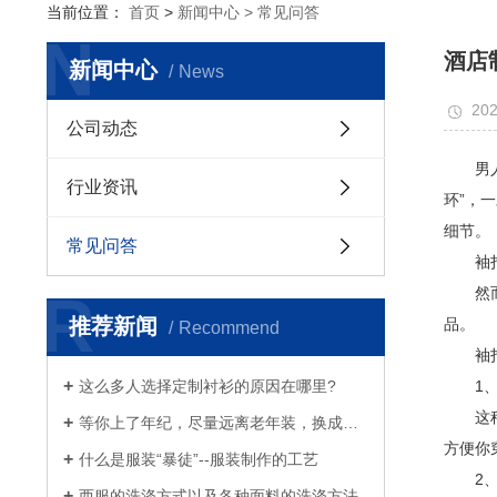
当前位置：
首页
>
新闻中心 >
常见问答
N
酒店
新闻中心
News
202
公司动态
男人的
行业资讯
环”，
细节。
常见问答
袖扣(
R
然而随
推荐新闻
品。
Recommend
袖
这么多人选择定制衬衫的原因在哪里?
1、
这种是
等你上了年纪，尽量远离老年装，换成白衬衫、浅西服和奶奶风衣吧
方便你
什么是服装“暴徒”--服装制作的工艺
2、
西服的洗涤方式以及各种面料的洗涤方法