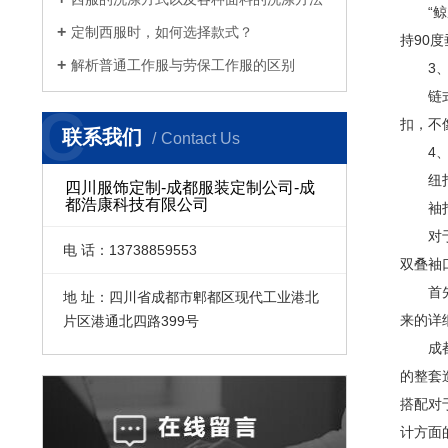
“鲸尾
定制西服时，如何选择款式？
持90
解析普通工作服与劳保工作服的区别
3、
链式是
C
扣，不
联系我们
Contact Us
4、
纽扣式
四川服饰定制-成都服装定制公司-成
都浩康科技有限公司
袖扣
对于第
电 话：13738859553
双叠袖
首先
地 址：四川省成都市郫都区现代工业港北
来的详
片区港通北四路399号
成都服
的整套
搭配对
计方面