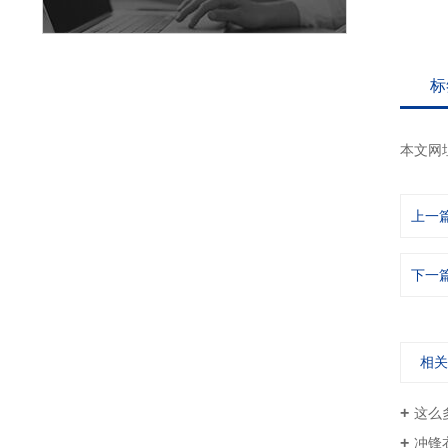
标
本文网
上一
下一
相
这么
冲锋