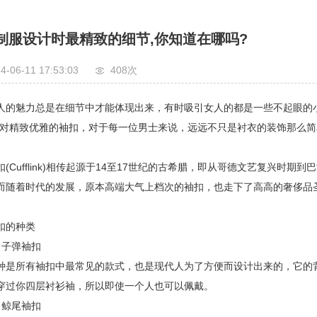
制服设计时最精致的细节,你知道在哪吗?
4-06-11 17:53:03
408次
魅力总是在细节中才能体现出来，有时吸引女人的都是一些不起眼的小
一对精致优雅的袖扣，对于每一位男士来说，远远不只是衬衣的装饰那么简
Cufflink)相传起源于14至17世纪的古希腊，即从哥德文艺复兴时
着时代的发展，原本高端大气上档次的袖扣，也走下了高高的奢侈品圣
扣的种类
子弹袖扣
所有袖扣中最常见的款式，也是现代人为了方便而设计出来的，它的背后
穿过你四层衬衫袖，所以即使一个人也可以佩戴。
鲸尾袖扣