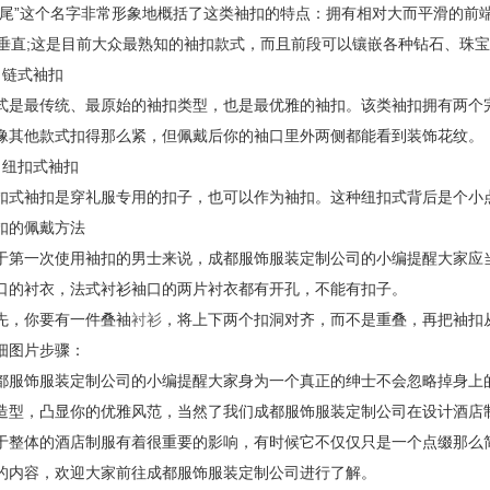
”这个名字非常形象地概括了这类袖扣的特点：拥有相对大而平滑的前端
度垂直;这是目前大众最熟知的袖扣款式，而且前段可以镶嵌各种钻石、珠
链式袖扣
最传统、最原始的袖扣类型，也是最优雅的袖扣。该类袖扣拥有两个完全
像其他款式扣得那么紧，但佩戴后你的袖口里外两侧都能看到装饰花纹。
纽扣式袖扣
袖扣是穿礼服专用的扣子，也可以作为袖扣。这种纽扣式背后是个小点
的佩戴方法
一次使用袖扣的男士来说，成都服饰服装定制公司的小编提醒大家应当
口的衬衣，法式衬衫袖口的两片衬衣都有开孔，不能有扣子。
，你要有一件叠袖
衬衫
，将上下两个扣洞对齐，而不是重叠，再把袖扣
细图片步骤：
饰服装定制公司的小编提醒大家身为一个真正的绅士不会忽略掉身上的
造型，凸显你的优雅风范，当然了我们成都服饰服装定制公司在设计酒店
于整体的酒店制服有着很重要的影响，有时候它不仅仅只是一个点缀那么
的内容，欢迎大家前往成都服饰服装定制公司进行了解。