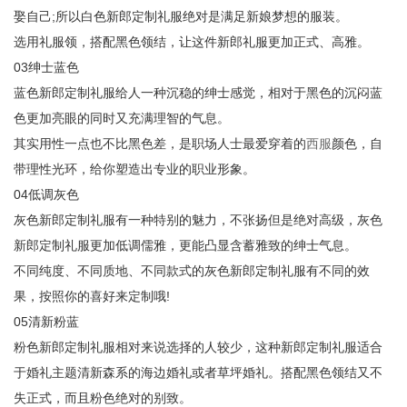
娶自己;所以白色新郎定制礼服绝对是满足新娘梦想的服装。
选用礼服领，搭配黑色领结，让这件新郎礼服更加正式、高雅。
03绅士蓝色
蓝色新郎定制礼服给人一种沉稳的绅士感觉，相对于黑色的沉闷蓝
色更加亮眼的同时又充满理智的气息。
其实用性一点也不比黑色差，是职场人士最爱穿着的
西服
颜色，自
带理性光环，给你塑造出专业的职业形象。
04低调灰色
灰色新郎定制礼服有一种特别的魅力，不张扬但是绝对高级，灰色
新郎定制礼服更加低调儒雅，更能凸显含蓄雅致的绅士气息。
不同纯度、不同质地、不同款式的灰色新郎定制礼服有不同的效
果，按照你的喜好来定制哦!
05清新粉蓝
粉色新郎定制礼服相对来说选择的人较少，这种新郎定制礼服适合
于婚礼主题清新森系的海边婚礼或者草坪婚礼。搭配黑色领结又不
失正式，而且粉色绝对的别致。