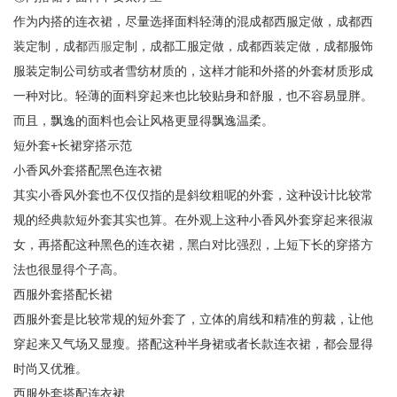
作为内搭的连衣裙，尽量选择面料轻薄的混成都西服定做，成都西
装定制，成都
西服
定制，成都工服定做，成都西装定做，成都服饰
服装定制公司纺或者雪纺材质的，这样才能和外搭的外套材质形成
一种对比。轻薄的面料穿起来也比较贴身和舒服，也不容易显胖。
而且，飘逸的面料也会让风格更显得飘逸温柔。
短外套+长裙穿搭示范
小香风外套搭配黑色连衣裙
其实小香风外套也不仅仅指的是斜纹粗呢的外套，这种设计比较常
规的经典款短外套其实也算。在外观上这种小香风外套穿起来很淑
女，再搭配这种黑色的连衣裙，黑白对比强烈，上短下长的穿搭方
法也很显得个子高。
西服外套搭配长裙
西服外套是比较常规的短外套了，立体的肩线和精准的剪裁，让他
穿起来又气场又显瘦。搭配这种半身裙或者长款连衣裙，都会显得
时尚又优雅。
西服外套搭配连衣裙