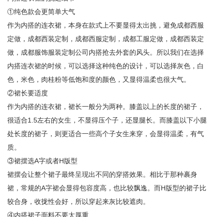
①纯色款会更简单大气
作为内搭的连衣裙，本身在款式上不要显得太出挑，避免成都西服
定做，成都西装定制，成都西服定制，成都工服定做，成都西装定
做，成都服饰服装定制公司内搭抢去外套的风头。所以我们在选择
内搭连衣裙的时候，可以选择这种纯色的设计，可以选择灰色，白
色，米色，肉桂粉等低饱和度的颜色，又显得温柔也很大气。
②裙长要适度
作为内搭的连衣裙，裙长一般分为两种。膝盖以上的长度的裙子，
很适合1.5左右的女生，不显得压个子，还显腿长。而膝盖以下小腿
处长度的裙子，则更适合一些高个子女生来穿，会显得温柔，有气
质。
③裙摆选A字或者H版型
裙摆会让整个裙子最终呈现出不同的穿搭效果。相比于那种裹身
裙，常规的A字裙会显得包容度高，也比较飘逸。而H版型的裙子比
较合身，收拢性会好，所以穿起来灰比较遮肉。
④内搭裙子面料不要太厚重