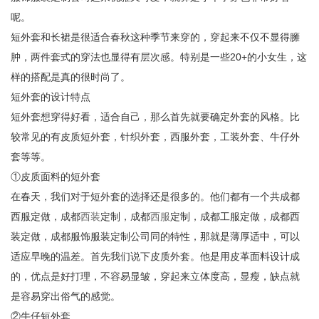
呢。
短外套和长裙是很适合春秋这种季节来穿的，穿起来不仅不显得臃
肿，两件套式的穿法也显得有层次感。特别是一些20+的小女生，这
样的搭配是真的很时尚了。
短外套的设计特点
短外套想穿得好看，适合自己，那么首先就要确定外套的风格。比
较常见的有皮质短外套，针织外套，西服外套，工装外套、牛仔外
套等等。
①皮质面料的短外套
在春天，我们对于短外套的选择还是很多的。他们都有一个共成都
西服定做，成都
西装
定制，成都
西服
定制，成都工服定做，成都西
装定做，成都服饰服装定制公司同的特性，那就是薄厚适中，可以
适应早晚的温差。首先我们说下皮质外套。他是用皮革面料设计成
的，优点是好打理，不容易显皱，穿起来立体度高，显瘦，缺点就
是容易穿出俗气的感觉。
②牛仔短外套