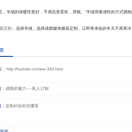
毛，羊绒的保暖性更好，手感也更柔软，滑糯。“羊绒用最感性的方式拥抱
装定制
，选择羊绒，选择成都服饰服装定制，让即将来临的冬天不再寒冷
签
址：
http://fushidz.cn/view-343.html
篇：
成熟的魅力----私人订制
篇：
定制衬衫好在哪里
关新闻