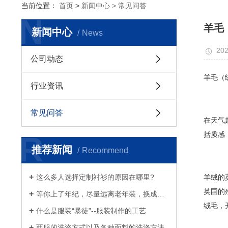
当前位置：
首页
>
新闻中心 >
常见问答
N
羊毛
新闻中心
News
202
公司动态
羊毛（
行业资讯
常见问答
在天气
R
括质感
推荐新闻
Recommend
这么多人选择定制衬衫的原因在哪里?
羊绒的
英国的
等你上了年纪，尽量远离老年装，换成白衬衫、浅西服和奶奶风衣吧
绒毛，
什么是服装“暴徒”--服装制作的工艺
西服的洗涤方式以及各种面料的洗涤方法