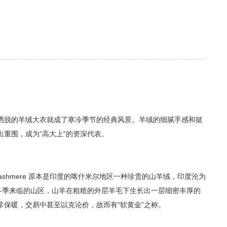
洒脱的羊绒大衣就成了寒冷季节的经典风景。羊绒的细腻手感和挺
重围，成为“高大上”的资深代表。
ashmere 原本是印度的喀什米尔地区一种珍贵的山羊绒，印度沦为
。冬季来临的山区，山羊在粗糙的外层羊毛下生长出一层细密丰厚的
保暖，交易中甚至以克论价，故而有“软黄金”之称。