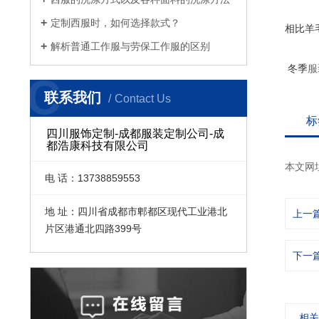
定制西服时，如何选择款式？
相比羊
解析普通工作服与劳保工作服的区别
冬季
服
C
联系我们
Contact Us
标
四川服饰定制-成都服装定制公司-成
都浩康科技有限公司
本文网
电 话：13738859553
地 址：四川省成都市郫都区现代工业港北
上一
片区港通北四路399号
下一
相