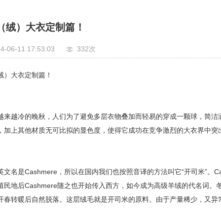
（绒）大衣定制篇！
4-06-11 17:53:03
332次
绒）大衣定制篇！
越来越冷的晚秋，人们为了避免多层衣物叠加而轻易的穿成一颗球，简洁
，加上其他材质无可比拟的显色度，使得它成功在竞争激烈的大衣界中突出
英文名是Cashmere，所以在国内我们也按照音译的方法叫它“开司米”。C
殖民地后Cashmere随之也开始传入西方，如今成为高级羊绒的代名词
开春转暖后自然脱落。这层绒毛就是开司米的原料。由于产量稀少，又异常