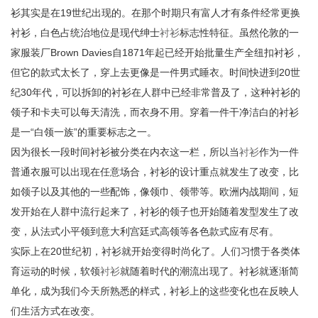
衫其实是在19世纪出现的。在那个时期只有富人才有条件经常更换
衬衫，白色占统治地位是现代绅士
衬衫
标志性特征。虽然伦敦的一
家服装厂Brown Davies自1871年起已经开始批量生产全纽扣衬衫，
但它的款式太长了，穿上去更像是一件男式睡衣。时间快进到20世
纪30年代，可以拆卸的衬衫在人群中已经非常普及了，这种衬衫的
领子和卡夫可以每天清洗，而衣身不用。穿着一件干净洁白的衬衫
是一“白领一族”的重要标志之一。
因为很长一段时间衬衫被分类在内衣这一栏，所以当
衬衫
作为一件
普通衣服可以出现在任意场合，衬衫的设计重点就发生了改变，比
如领子以及其他的一些配饰，像领巾、领带等。欧洲内战期间，短
发开始在人群中流行起来了，衬衫的领子也开始随着发型发生了改
变，从法式小平领到意大利宫廷式高领等各色款式应有尽有。
实际上在20世纪初，衬衫就开始变得时尚化了。人们习惯于各类体
育运动的时候，软领
衬衫
就随着时代的潮流出现了。衬衫就逐渐简
单化，成为我们今天所熟悉的样式，衬衫上的这些变化也在反映人
们生活方式在改变。