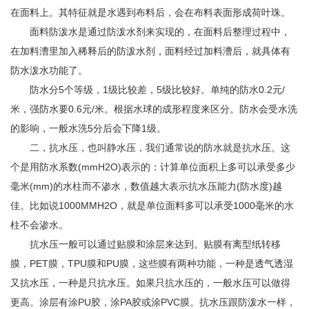
在面料上。其特征就是水遇到布料后，会在布料表面形成荷叶珠。
面料防泼水是通过防泼水剂来实现的，在面料后整理过程中，
在加料漕里加入稀释后的防泼水剂，面料经过加料漕后，就具体有
防水泼水功能了。
防水分5个等级，1级比较差，5级比较好。单纯的防水0.2元/
米，强防水要0.6元/米。根据水球的成形程度来区分。防水会受水洗
的影响，一般水洗5分后会下降1级。
二，抗水压，也叫静水压，我们通常说的防水就是抗水压。这
个是用防水系数(mmH2O)表示的：计算单位面积上多可以承受多少
毫米(mm)的水柱而不渗水，数值越大表示抗水压能力(防水度)越
佳。比如说1000MMH2O，就是单位面料多可以承受1000毫米的水
柱不会渗水。
抗水压一般可以通过贴膜和涂层来达到。贴膜有离型纸转移
膜，PET膜，TPU膜和PU膜，这些膜有两种功能，一种是透气透湿
又抗水压，一种是只抗水压。如果只抗水压的，一般水压可以做得
更高。涂层有涂PU胶，涂PA胶或涂PVC膜。抗水压跟防泼水一样，