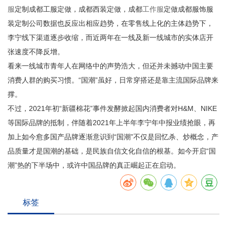
服
定制成都工服定做，成都西装定做，成都
工作服
定做成都服饰服
装定制公司数据也反应出相应趋势，在零售线上化的主体趋势下，
李宁线下渠道逐步收缩，而近两年在一线及新一线城市的实体店开
张速度不降反增。
看来一线城市青年人在网络中的声势浩大，但还并未撼动中国主要
消费人群的购买习惯。“国潮”虽好，日常穿搭还是靠主流国际品牌来
撑。
不过，2021年初“新疆棉花”事件发酵掀起国内消费者对H&M、NIKE
等国际品牌的抵制，伴随着2021年上半年李宁年中报业绩抢眼，再
加上如今愈多国产品牌逐渐意识到“国潮”不仅是回忆杀、炒概念，产
品质量才是国潮的基础，是民族自信文化自信的根基。如今开启“国
潮”热的下半场中，或许中国品牌的真正崛起正在启动。
标签