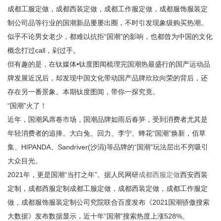
成都工服定做，成都西装定做，成都工作服定做，成都服饰服装定
制公司品等行业的国潮新品屡屡出圈，不时引发现象级购买热潮。
似乎不论男女老少，都难以抗拒“国潮”的影响，也都曾为中国的文化
概念打过call，剁过手。
但有趣的是，在钛媒体•钛度图闻梳理完国潮热最盛行的国产运动品
牌发展近况后，却发现中国文化带动国产品牌欣欣向荣的背后，还
存在另一番景象。本期钛度图闻，带你一探究竟。
“国潮”火了！
近年，国潮风席卷市场，国潮品牌如雨后春笋，受到消费者尤其是
年轻消费者的追捧。大白兔、回力、李宁、蜂花“国潮”焕新，佰草
集、HIPANDA、Sandriver(沙涓)等品牌的“国潮”玩法层出不穷吸引
大众目光。
2021年，更是国潮“当打之年”。据人民网研
成都西服定做
西安西装
定制，成都西服定制成都工服定做，成都西装定做，成都工作服定
做，成都服饰服装定制公司究院联合百度发布《2021国潮骄傲搜索
大数据》发布数据显示，近十年“国潮”搜索热度上涨528%。