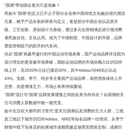
“国潮”带动国企复兴只是假象？
而如今“国潮”的定义已不止于部分企业将中国传统文化融合现代潮流
元素，赋予产品全新的审美与定义，更是部分中国企业以品质升
级、工艺创新、原创设计为基础，通过多元化营销满足或引领消费
者民族自信、文化认同。成为了中国制造、中国设计的升级，品牌
塑造营销技巧的跃升的代名词。
但从“国潮”风最早盛行的中国运动市场来看，国产运动品牌并没因为
设计理念的更迭被市场青睐，国际运动品牌的市场份额占比仍旧持
续上升，至2020年占比已接近60%，其中Adidas与NIKE占比达
43%。安踏、李宁、特步等主要国产运动品牌，虽然营收保持上升
态势，但是增涨乏力，市场占有率持续萎缩。
“国潮”流行与“国潮”品牌发展缓慢之间的反差为何存在？从国潮的关
注与消费人群数据中能一窥究竟。
如今生活在大都市的“Z世代”是关注国潮以及消费的主力人群，三线
及三线以下城市仍旧对Adidas、NIKE等知名品牌一往情深。从李宁
财报中线下实体店的拓展城市成都西服定做西安西装定制，成都
西