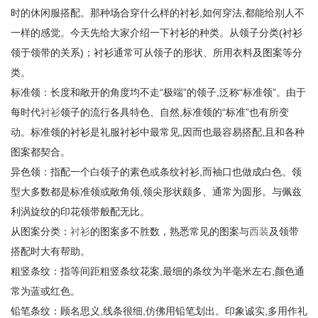
时的休闲服搭配。那种场合穿什么样的衬衫,如何穿法,都能给别人不
一样的感觉。今天先给大家介绍一下衬衫的种类。从领子分类(衬衫
领于领带的关系)；衬衫通常可从领子的形状、所用衣料及图案等分
类。
标准领：长度和敞开的角度均不走“极端”的领子,泛称“标准领”。由于
每时代
衬衫
领子的流行各具特色、自然,标准领的“标准”也有所变
动。标准领的衬衫是礼服衬衫中最常见,因而也最容易搭配,且和各种
图案都契合。
异色领：指配一个白领子的素色或条纹衬衫,而袖口也做成白色。领
型大多数都是标准领或敞角领,领尖形状颇多、通常为圆形。与佩兹
利涡旋纹的印花领带般配无比。
从图案分类：
衬衫
的图案多不胜数，熟悉常见的图案与
西装
及领带
搭配时大有帮助。
粗竖条纹：指等间距粗竖条纹花案,最细的条纹为半毫米左右,颜色通
常为蓝或红色。
铅笔条纹：顾名思义,线条很细,仿佛用铅笔划出。印象诚实,多用作礼