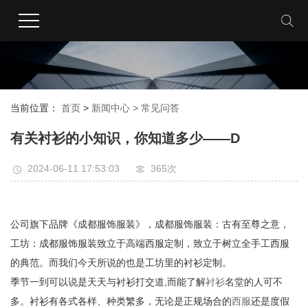
当前位置：
首页
>
新闻中心 >
常见问答
有关衬衫的小知识，你知道多少——D
2024-06-11 17:53:03
365次
公司旗下品牌《成都服饰服装》，成都服饰服装：古有至尊之意，
工坊：成都服饰服装致立于高端西服定制，致立于树立全手工西服
的典范。而我们今天所说的也是工坊里的衬衫定制。
季节一到可以说是天天与衬衫打交道,而能了解
衬衫
名堂的人可不
多。衬衫有各式各样、种类繁多，无论是正规场合的
西服
还是度假